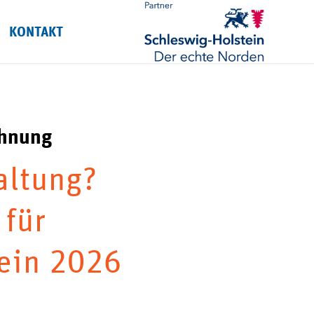
KONTAKT
hnung
altung?
 für
tein 2026