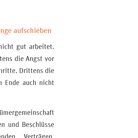
ange aufschieben
cht gut arbeitet.
stens die Angst vor
ritte. Drittens die
m Ende auch nicht
ntümergemeinschaft
en und Beschlüsse
den Verträgen,