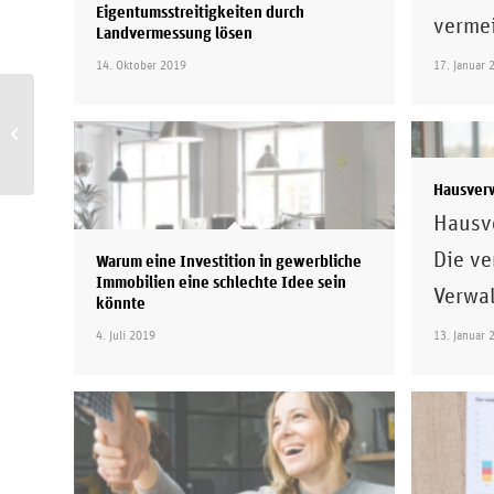
Eigentumsstreitigkeiten durch
verme
Landvermessung lösen
14. Oktober 2019
17. Januar 
Was Sie bei der Suche
nach Wohnungen
beachten sollten
Hausver
Hausv
Die v
Warum eine Investition in gewerbliche
Immobilien eine schlechte Idee sein
Verwa
könnte
4. Juli 2019
13. Januar 