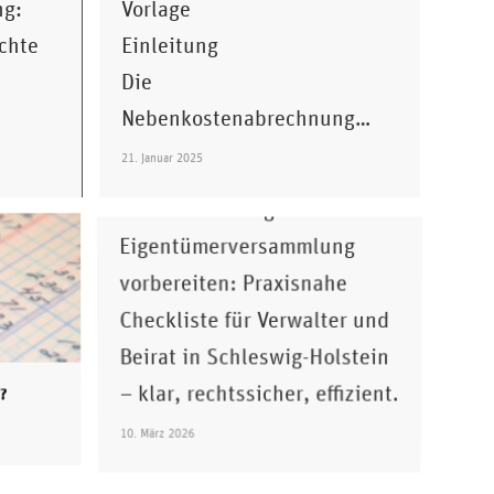
ng:
Vorlage
echte
Einleitung
Die
Nebenkostenabrechnung…
Hausverwaltung:
Eigentümerversammlung richtig
21. Januar 2025
vorbereiten
Hausverwaltung und
Eigentümerversammlung
vorbereiten: Praxisnahe
Checkliste für Verwalter und
Beirat in Schleswig-Holstein
– klar, rechtssicher, effizient.
g?
10. März 2026