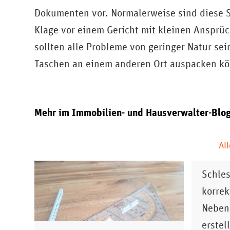
Dokumenten vor. Normalerweise sind diese Sch
Klage vor einem Gericht mit kleinen Ansprü
sollten alle Probleme von geringer Natur se
Taschen an einem anderen Ort auspacken k
Nebenkos
Mehr im
Immobilien- und Hausverwalter-Blo
Schritt:
Fehler
Erfahr
All
Schrit
Schles
korrek
Neben
erstel