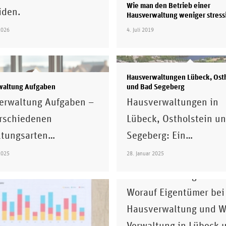
Wie man den Betrieb einer
iden.
Hausverwaltung weniger stress
2026
4. Juli 2019
Hausverwaltungen Lübeck, Ost
waltung Aufgaben
und Bad Segeberg
erwaltung Aufgaben –
Hausverwaltungen in
erschiedenen
Lübeck, Ostholstein u
ltungsarten…
Segeberg: Ein…
Top Hausverwaltung Vergleich 
Worauf Eigentümer achten
2025
28. Januar 2025
Vergleich Top
Hausverwaltung 2026:
Worauf Eigentümer bei
Hausverwaltung und W
Verwaltung in Lübeck 