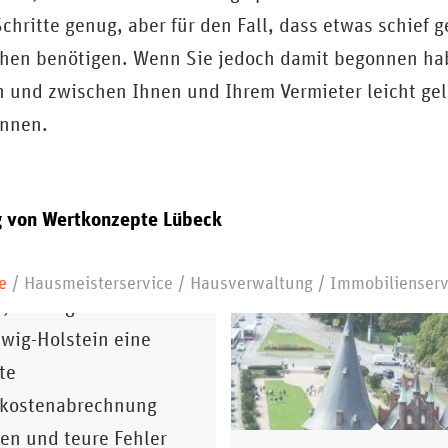
ritte genug, aber für den Fall, dass etwas schief gel
chen benötigen. Wenn Sie jedoch damit begonnen habe
in und zwischen Ihnen und Ihrem Vermieter leicht ge
önnen.
tenabrechnung Schritt-für-
g
von Wertkonzepte Lübeck
 So vermeiden Eigentümer teure
en Sie Schritt-für-
e
/
Hausmeisterservice
/
Hausverwaltung
/
Immobilienserv
t, wie Eigentümer in
wig-Holstein eine
te
kostenabrechnung
len und teure Fehler