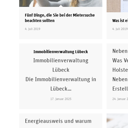
Fünf Dinge, die Sie bei der Mietersuche
beachten sollten
Was ist 
Nebenko
4. Juli 2019
4. Juli 2019
Belege r
Elektr
Neben
Immobilienverwaltung Lübeck
Was Ve
Immobilienverwaltung
Holste
Lübeck
Neben
Die Immobilienverwaltung in
Erstel
Lübeck…
24. Januar 
17. Januar 2025
Was ist ein Energieausweis
Moin! Was ist ein
Energieausweis und warum