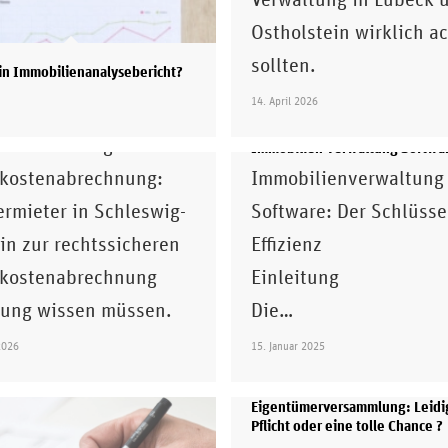
Ostholstein wirklich a
sollten.
ein Immobilienanalysebericht?
stenabrechnung: Elektronische
14. April 2026
echtssicher nutzen
onische Belege bei der
Immobilien Verwaltung Softwa
kostenabrechnung:
Immobilienverwaltung
rmieter in Schleswig-
Software: Der Schlüsse
in zur rechtssicheren
Effizienz
kostenabrechnung
Einleitung
lung wissen müssen.
Die…
2026
15. Januar 2025
Eigentümerversammlung: Leidi
Pflicht oder eine tolle Chance ?