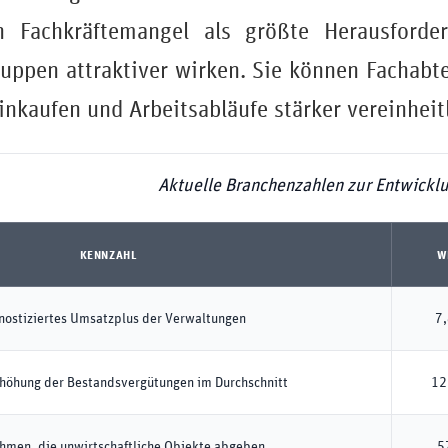
 Fachkräftemangel als größte Herausforder
ppen attraktiver wirken. Sie können Fachabt
inkaufen und Arbeitsabläufe stärker vereinheit
Aktuelle Branchenzahlen zur Entwickl
KENNZAHL
W
nostiziertes Umsatzplus der Verwaltungen
7
höhung der Bestandsvergütungen im Durchschnitt
12
hmen, die unwirtschaftliche Objekte abgeben
5