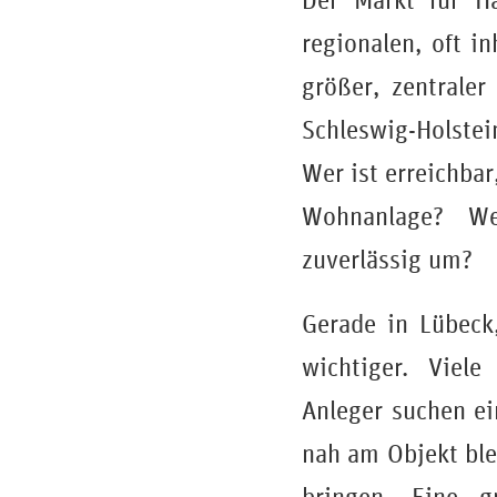
Der Markt für Ha
regionalen, oft i
größer, zentrale
Schleswig-Holstein
Wer ist erreichba
Wohnanlage? We
zuverlässig um?
Gerade in Lübeck
wichtiger. Viel
Anleger suchen ei
nah am Objekt ble