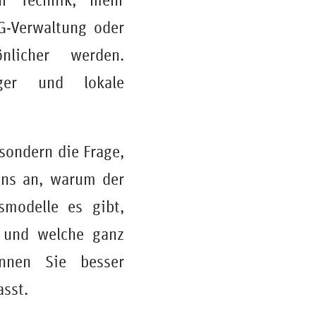
hr Technik, mehr
G-Verwaltung oder
licher werden.
nger und lokale
 sondern die Frage,
uns an, warum der
smodelle es gibt,
t und welche ganz
nnen Sie besser
asst.