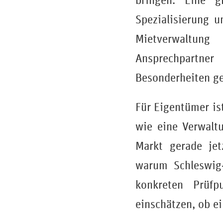
bringen. Eine g
Spezialisierung 
Mietverwaltun
Ansprechpartne
Besonderheiten ge
Für Eigentümer ist
wie eine Verwalt
Markt gerade jet
warum Schleswig-
konkreten Prüf
einschätzen, ob e