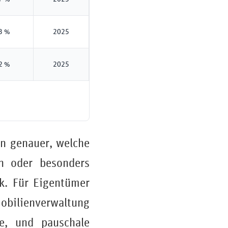
3 %
2025
2 %
2025
en genauer, welche
en oder besonders
ck. Für Eigentümer
obilienverwaltung
e, und pauschale