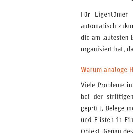
Für Eigentümer b
automatisch zukun
die am lautesten E
organisiert hat, d
Warum analoge H
Viele Probleme in
bei der strittig
geprüft, Belege m
und Fristen in Ei
Objekt. Genau des