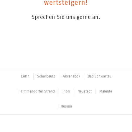
wertsteigern!
Sprechen Sie uns gerne an.
Weitere Standorte unserer Ahrensböker
Hausverwaltung:
Eutin
Scharbeutz
Ahrensbök
Bad Schwartau
Timmendorfer Strand
Plön
Neustadt
Malente
Husum