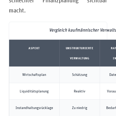
schlechter Finanzplanung sichtbar
macht.
Vergleich kaufmännischer Verwalt
ASPEKT
UNSTRUKTURIERTE
RA
VERWALTUNG
I
Wirtschaftsplan
Schätzung
Date
Liquiditätsplanung
Reaktiv
Vorau
Instandhaltungsrücklage
Zu niedrig
Bedarf