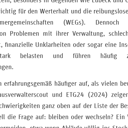
tein, besonders in Gegenden wie Lübeck und Os
chtig für den Werterhalt und die reibungslos
ümergemeinschaften (WEGs). Dennoch 
on Problemen mit ihrer Verwaltung, schlecht
t, finanzielle Unklarheiten oder sogar eine In
stark belasten und führen häufig z
ngen.
n erfahrungsgemäß häufiger auf, als vielen be
usverwalterscout und ETG24 (2024) zeigen
hwierigkeiten ganz oben auf der Liste der Be
ll die Frage auf: bleiben oder wechseln? Ein 