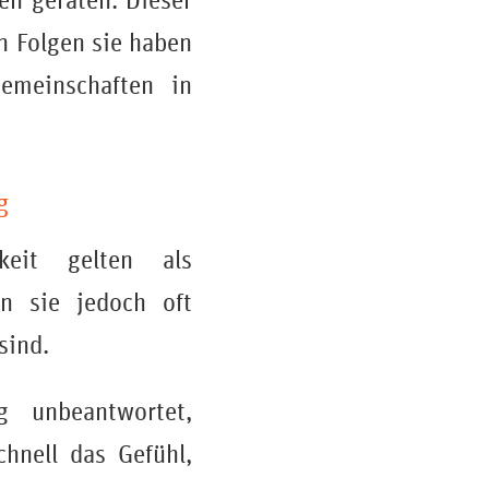
n geraten. Dieser
n Folgen sie haben
emeinschaften in
g
rkeit gelten als
en sie jedoch oft
sind.
g unbeantwortet,
chnell das Gefühl,