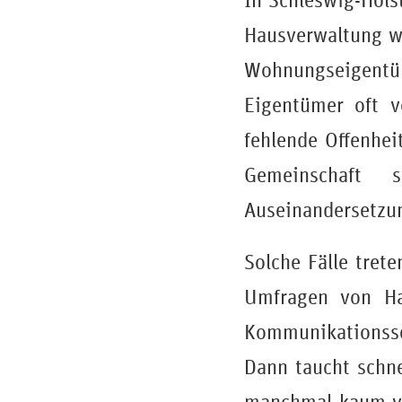
In Schleswig-Hols
Hausverwaltung wi
Wohnungseigent
Eigentümer oft v
fehlende Offenhei
Gemeinschaft 
Auseinandersetzu
Solche Fälle trete
Umfragen von Ha
Kommunikationssc
Dann taucht schne