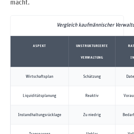
macht.
Vergleich kaufmännischer Verwalt
ASPEKT
UNSTRUKTURIERTE
RA
VERWALTUNG
I
Wirtschaftsplan
Schätzung
Date
Liquiditätsplanung
Reaktiv
Vorau
Instandhaltungsrücklage
Zu niedrig
Bedarf
Transparenz
Unklar
Vol