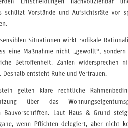
erden Entscheidungen nachvollziehbar und
s schützt Vorstände und Aufsichtsräte vor s
en.
sensiblen Situationen wirkt radikale Rational
ss eine Maßnahme nicht „gewollt“, sondern „
liche Betroffenheit. Zahlen widersprechen n
. Deshalb entsteht Ruhe und Vertrauen.
lstein gelten klare rechtliche Rahmenbedi
tssatzung über das Wohnungseigentum
en Bauvorschriften. Laut Haus & Grund steig
ane, wenn Pflichten delegiert, aber nicht ko