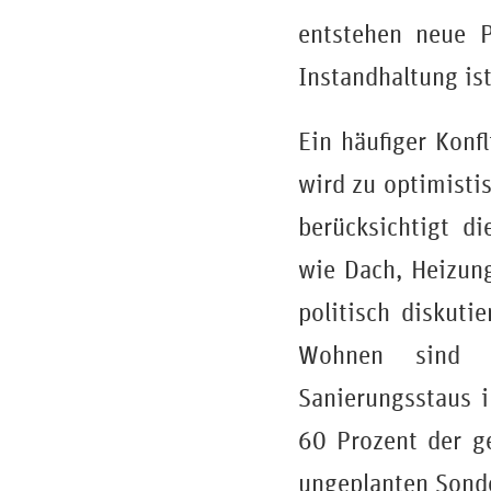
entstehen neue 
Instandhaltung is
Ein häufiger Konf
wird zu optimisti
berücksichtigt d
wie Dach, Heizun
politisch diskuti
Wohnen sind u
Sanierungsstaus 
60 Prozent der ge
ungeplanten Sonde