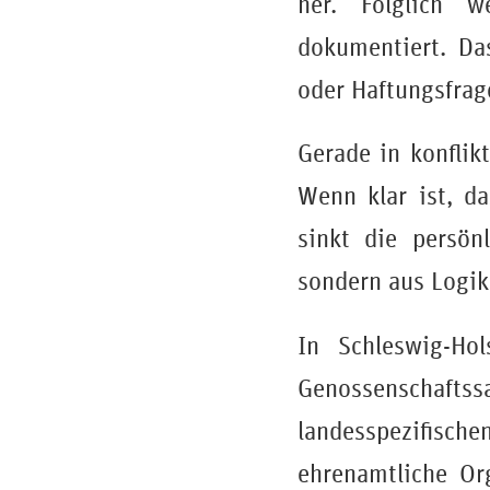
her. Folglich w
dokumentiert. Da
oder Haftungsfrag
Gerade in konflikt
Wenn klar ist, da
sinkt die persön
sondern aus Logik
In Schleswig-Ho
Genossenschaf
landesspezifisch
ehrenamtliche Org