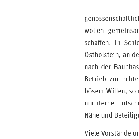
genossenschaftli
wollen gemeinsa
schaffen. In Sch
Ostholstein, an d
nach der Bauphase
Betrieb zur echt
bösem Willen, son
nüchterne Entsch
Nähe und Beteilig
Viele Vorstände u