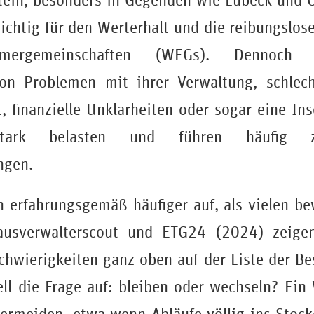
tein, besonders in Gegenden wie Lübeck und Os
chtig für den Werterhalt und die reibungslos
ümergemeinschaften (WEGs). Dennoch 
on Problemen mit ihrer Verwaltung, schlecht
t, finanzielle Unklarheiten oder sogar eine In
stark belasten und führen häufig z
ngen.
n erfahrungsgemäß häufiger auf, als vielen be
usverwalterscout und ETG24 (2024) zeigen
hwierigkeiten ganz oben auf der Liste der Be
ll die Frage auf: bleiben oder wechseln? Ein 