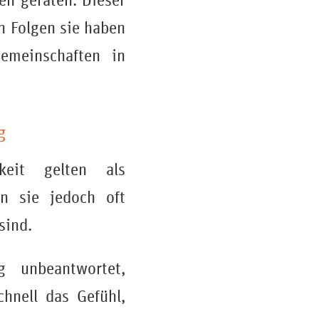
n geraten. Dieser
n Folgen sie haben
emeinschaften in
g
rkeit gelten als
en sie jedoch oft
sind.
g unbeantwortet,
chnell das Gefühl,