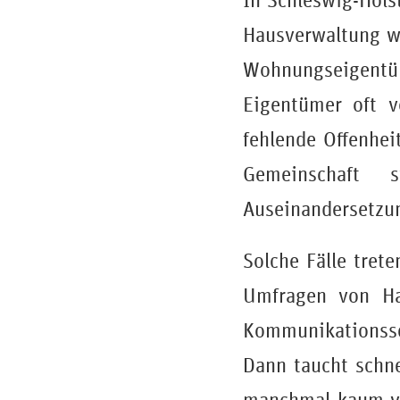
In Schleswig-Hols
Hausverwaltung wi
Wohnungseigent
Eigentümer oft v
fehlende Offenhei
Gemeinschaft 
Auseinandersetzu
Solche Fälle trete
Umfragen von Ha
Kommunikationssc
Dann taucht schne