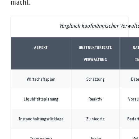
macht.
Vergleich kaufmännischer Verwalt
ASPEKT
UNSTRUKTURIERTE
RA
VERWALTUNG
I
Wirtschaftsplan
Schätzung
Date
Liquiditätsplanung
Reaktiv
Vorau
Instandhaltungsrücklage
Zu niedrig
Bedarf
Transparenz
Unklar
Vol