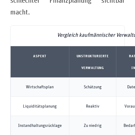
schlechter Finanzplanung sichtbar
macht.
Vergleich kaufmännischer Verwalt
ASPEKT
UNSTRUKTURIERTE
RA
VERWALTUNG
I
Wirtschaftsplan
Schätzung
Date
Liquiditätsplanung
Reaktiv
Vorau
Instandhaltungsrücklage
Zu niedrig
Bedarf